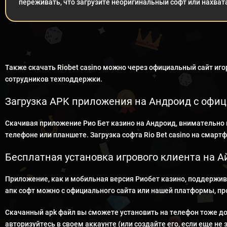
переживать, что загрузите неоригинальный софт или нахват
Также скачать Riobet casino можно через официальный сайт иго
сотрудников техподдержки.
Загрузка APK приложения на Андроид c офиц
Скачивая приложение Рио Бет казино на Андроид, внимательно 
телефоне или планшете. Загрузка софта Rio Bet casino на смарт
Бесплатная установка игрового клиента на 
Приложение, как и мобильная версия Риобет казино, поддержива
апк софт можно с официального сайта или нашей платформы, проц
Скачанный apk файл вы сможете установить на телефон тоже до
авторизуйтесь в своем аккаунте (или создайте его, если еще не