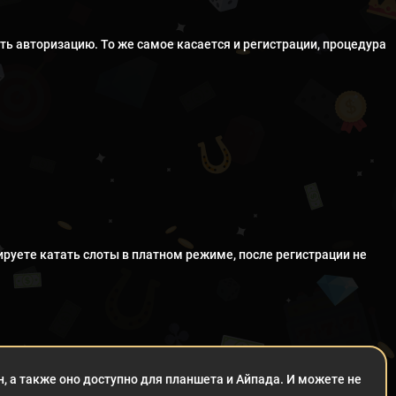
дить авторизацию. То же самое касается и регистрации, процедура
ируете катать слоты в платном режиме, после регистрации не
, а также оно доступно для планшета и Айпада. И можете не