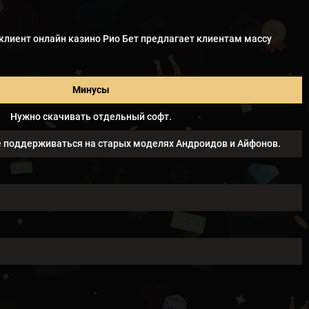
 клиент онлайн казино Рио Бет предлагает клиентам массу
Минусы
Нужно скачивать отдельный софт.
 поддерживаться на старых моделях Андроидов и Айфонов.