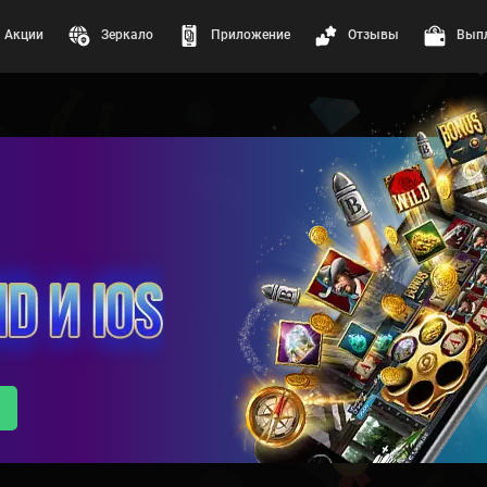
Акции
Зеркало
Приложение
Отзывы
Вып