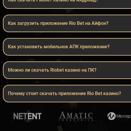
Как загрузить приложение Rio Bet на Айфон?
Как установить мобильное АПК приложение?
Можно ли скачать Riobet казино на ПК?
Почему стоит скачать приложение Rio Bet казино?