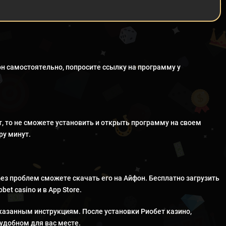
он самостоятельно, попросите ссылку на программу у
, то не сможете установить и открыть программу на своем
ру минут.
без проблем сможете скачать его на Айфон. Бесплатно загрузить
t casino и в App Store.
казанным инструкциям. После установки Риобет казино,
 удобном для вас месте.