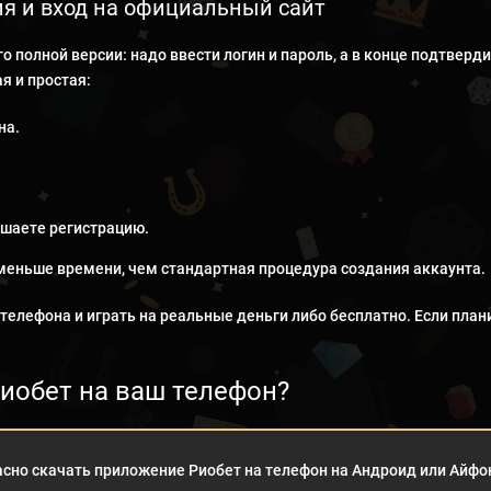
ия и вход на официальный сайт
 его полной версии: надо ввести логин и пароль, а в конце подтвер
я и простая:
на.
ршаете регистрацию.
меньше времени, чем стандартная процедура создания аккаунта.
 телефона и играть на реальные деньги либо бесплатно. Если план
иобет на ваш телефон?
асно скачать приложение Риобет на телефон на Андроид или Айфон